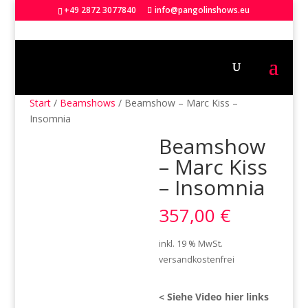
+49 2872 3077840
info@pangolinshows.eu
Start
/
Beamshows
/ Beamshow – Marc Kiss –
Insomnia
Beamshow
– Marc Kiss
– Insomnia
357,00
€
inkl. 19 % MwSt.
versandkostenfrei
< Siehe Video hier links