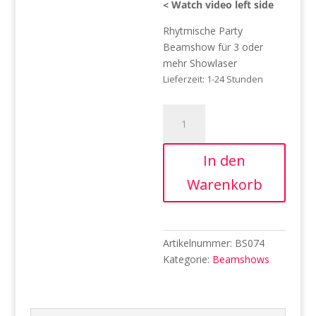
< Watch video left side
Rhytmische Party
Beamshow für 3 oder
mehr Showlaser
Lieferzeit:
1-24 Stunden
Beamshow
-
Marc
In den
Kiss
-
Warenkorb
Insomnia
Menge
Artikelnummer:
BS074
Kategorie:
Beamshows