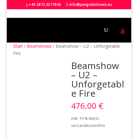
+49 2872 3077840
info@pangolinshows.eu
Start
/
Beamshows
/ Beamshow – U2 – Unforgetable
Fire
Beamshow
– U2 –
Unforgetabl
e Fire
476,00
€
inkl. 19 % MwSt.
versandkostenfrei