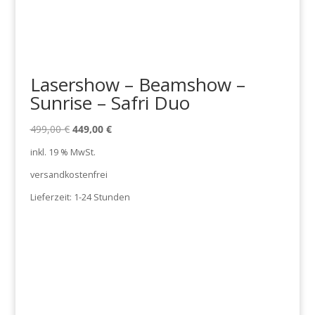
Lasershow – Beamshow –
Sunrise – Safri Duo
Ursprünglicher
Aktueller
499,00
€
449,00
€
Preis
Preis
inkl. 19 % MwSt.
war:
ist:
versandkostenfrei
499,00 €
449,00 €.
Lieferzeit:
1-24 Stunden