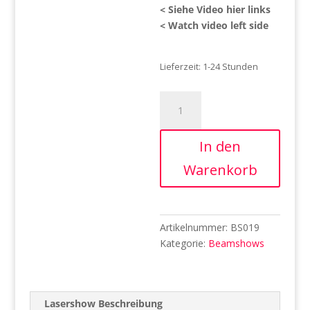
< Siehe Video hier links
< Watch video left side
Lieferzeit:
1-24 Stunden
Beamshow
-
U2
In den
-
Unforgetable
Warenkorb
Fire
Menge
Artikelnummer:
BS019
Kategorie:
Beamshows
Lasershow Beschreibung