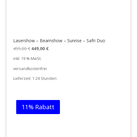
Lasershow – Beamshow – Sunrise – Safri Duo
Ursprünglicher
Aktueller
499,00
€
449,00
€
Preis
Preis
inkl. 19 % MwSt.
war:
ist:
versandkostenfrei
499,00 €
449,00 €.
Lieferzeit:
1-24 Stunden
11% Rabatt