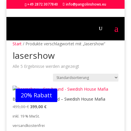
+49 2872 3077840
info@pangolinshows.eu
Start
/ Produkte verschlagwortet mit „lasershow“
lasershow
Alle 5 Ergebnisse werden angezeigt
20% Rabatt
Beamshow – Greyhound – Swedish House Mafia
Ursprünglicher
Aktueller
499,00
€
399,00
€
Preis
Preis
inkl. 19 % MwSt.
war:
ist:
versandkostenfrei
499,00 €
399,00 €.