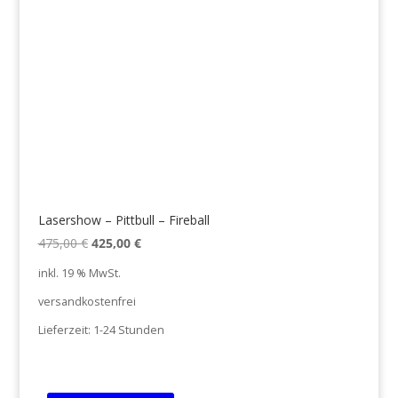
Lasershow – Pittbull – Fireball
Ursprünglicher
Aktueller
475,00
€
425,00
€
Preis
Preis
inkl. 19 % MwSt.
war:
ist:
versandkostenfrei
475,00 €
425,00 €.
Lieferzeit:
1-24 Stunden