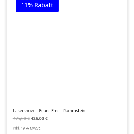
11% Rabatt
Lasershow – Feuer Frei – Rammstein
Ursprünglicher
Aktueller
475,00
€
425,00
€
Preis
Preis
inkl. 19 % MwSt.
war:
ist: